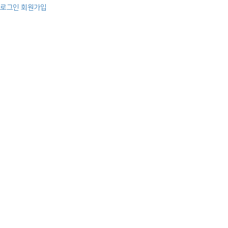
로그인
회원가입
예배
주일 오전 예배
주일 오후 예배
특별 영상
찬양
교회소개
인사말
교회비전
교회연혁
섬기는 사람들
예배안내
오시는 길
다음세대
주일학교
청년부
청장년부
양육,훈련
새가족반
M.T.S
제자훈련
마더와이즈